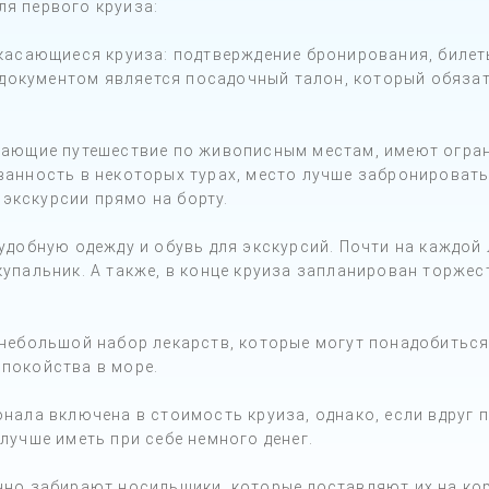
ля первого круиза:
 касающиеся круиза: подтверждение бронирования, билеты
окументом является посадочный талон, который обязат
агающие путешествие по живописным местам, имеют огра
ванность в некоторых турах, место лучше забронировать 
экскурсии прямо на борту.
 удобную одежду и обувь для экскурсий. Почти на каждой
купальник. А также, в конце круиза запланирован торже
.
 небольшой набор лекарств, которые могут понадобиться 
спокойства в море.
онала включена в стоимость круиза, однако, если вдруг п
 лучше иметь при себе немного денег.
чно забирают носильщики, которые доставляют их на кора