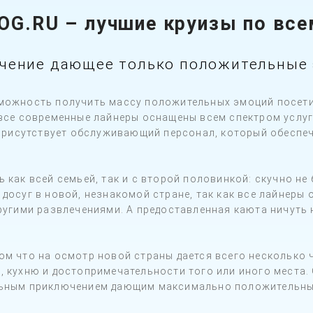
OG.RU
– лучшие круизы по все
чение дающее только положительные 
можность получить массу положительных эмоций посети
 все современные лайнеры оснащены всем спектром услуг
а присутствует обслуживающий персонал, который обеспе
 как всей семьей, так и с второй половинкой: скучно не 
досуг в новой, незнакомой стране, так как все лайнеры
ругими развлечениями. А предоставленная каюта ничуть 
ом что на осмотр новой страны дается всего несколько 
 кухню и достопримечательности того или иного места. 
льным приключением дающим максимально положительны