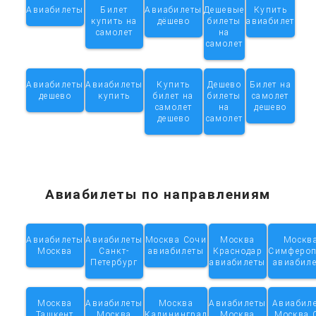
Авиабилеты
Билет
Авиабилеты
Дешевые
Купить
купить на
дёшево
билеты
авиабилет
самолет
на
самолет
Авиабилеты
Авиабилеты
Купить
Дешево
Билет на
дешево
купить
билет на
билеты
самолет
самолет
на
дешево
дешево
самолет
Авиабилеты по направлениям
Авиабилеты
Авиабилеты
Москва Сочи
Москва
Москв
Москва
Санкт-
авиабилеты
Краснодар
Симфероп
Петербург
авиабилеты
авиабил
Москва
Авиабилеты
Москва
Авиабилеты
Авиабил
Ташкент
Москва
Калининград
Москва
Москва 