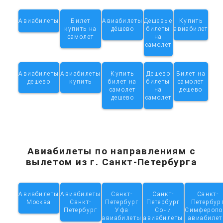
Авиабилеты
Билет
Авиабилеты
Дешевые
Купить
купить на
дёшево
билеты
авиабилет
самолет
на
самолет
Авиабилеты
Авиабилеты
Купить
Дешево
Билет на
дешево
купить
билет на
билеты
самолет
самолет
на
дешево
дешево
самолет
Авиабилеты по направлениям с
вылетом из г. Санкт-Петербурга
Авиабилеты
Авиабилеты
Санкт-
Санкт-
Санкт-
Москва
Санкт-
Петербург
Петербург
Петербур
Петербург
Уфа
Сочи
Симферопо
авиабилеты
авиабилеты
авиабиле