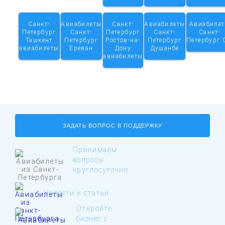
Санкт-
Авиабилеты
Санкт-
Авиабилеты
Авиабиле
Петербург
Санкт-
Петербург
Санкт-
Санкт-
Ташкент
Петербург
Ростов-на-
Петербург
Петербург
авиабилеты
Ереван
Дону
Душанбе
авиабилеты
ЗАДАТЬ ВОПРОС В ПОДДЕРЖКУ
Принимаем
вопросы
круглосуточно
Новости и статьи
Откройте
бизнес с